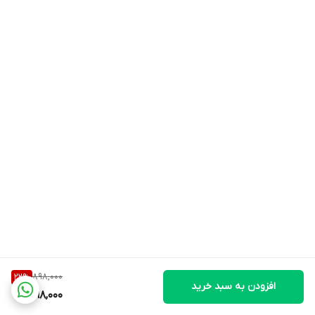
898,000
22
%
افزودن به سبد خرید
698,000