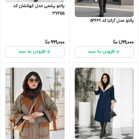
پالتو پشمی مدل کهکشان کد
37255
پالتو مدل آرالیا کد 52669
999,000
1,199,000
افزودن به سبد
افزودن به سبد