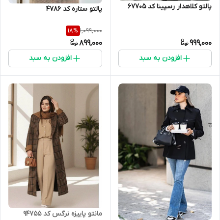
پالتو کلاهدار رسپینا کد 67705
پالتو ستاره کد 4786
1,099,000
18
%
899,000
999,000
افزودن به سبد
افزودن به سبد
مانتو پاییزه نرگس کد 94755