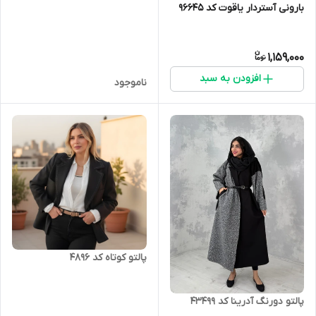
بارونی آستردار یاقوت کد 96645
1,159,000
افزودن به سبد
ناموجود
پالتو کوتاه کد 4896
پالتو دورنگ آدرینا کد 43499