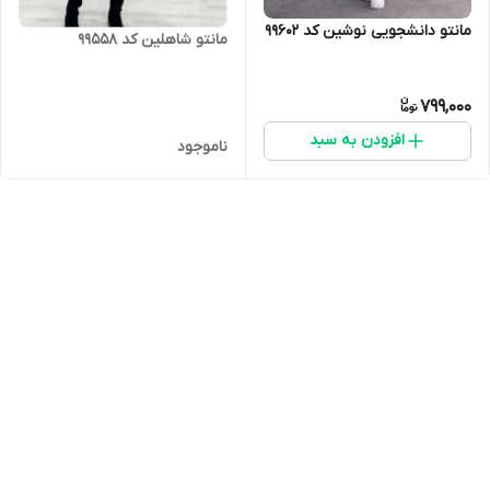
مانتو دانشجویی نوشین کد 99602
مانتو شاهلین کد 99558
799,000
افزودن به سبد
ناموجود