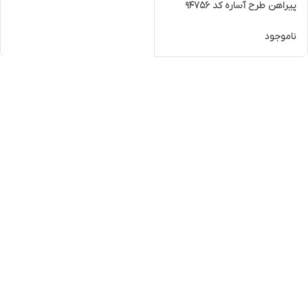
پیراهن طرح آساره کد 94756
ناموجود