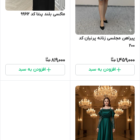
ماکسی بلند پنتا کد 99612
پیراهن مجلسی زنانه پرنیان کد
200
819,000
1,459,000
افزودن به سبد
افزودن به سبد