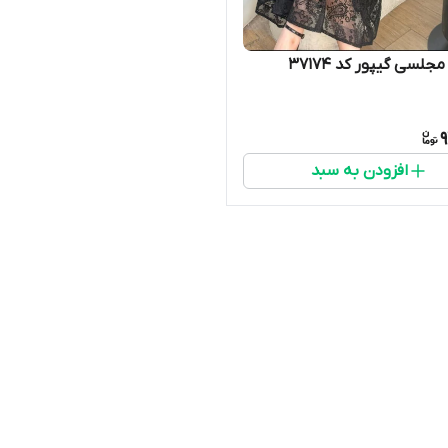
جلسی گیپور کد 37174
9
افزودن به سبد