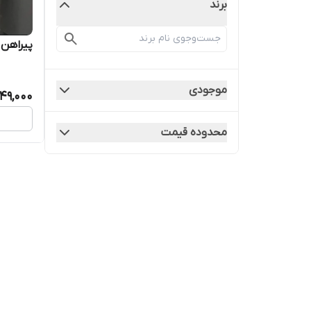
برند
پیراهن م
موجودی
49,000
محدوده قیمت