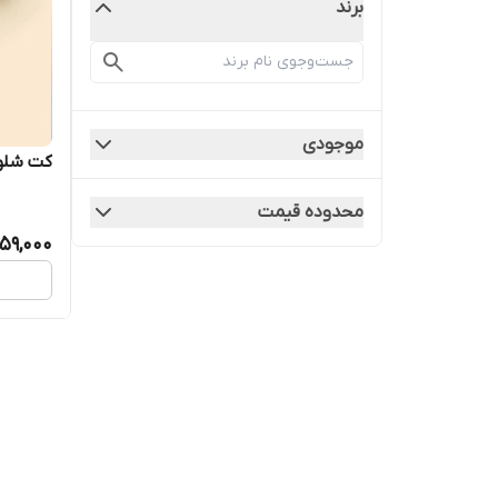
برند
موجودی
کت شلوار
محدوده قیمت
759,000