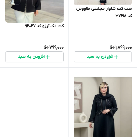
ست کت شلوار مجلسی طاووس
کد 37418
کت تک آرزو کد 94047
799,000
1,899,000
افزودن به سبد
افزودن به سبد