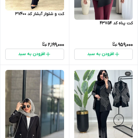
کت و شلوار آبشار کد 37400
کت پناه کد 43754
2,199,000
959,000
افزودن به سبد
افزودن به سبد