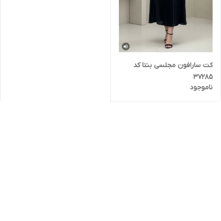
کت سارافون مجلسی بنتا کد
37285
ناموجود