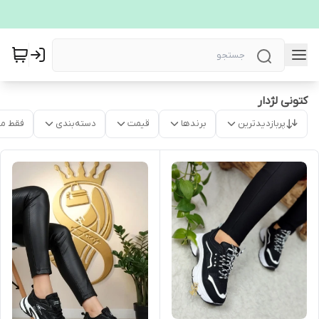
کتونی لژدار
پربازدیدترین
برندها
قیمت
دسته‌بندی
فقط م