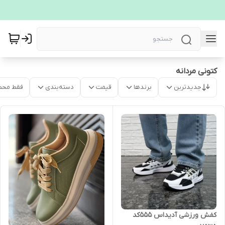
کتونی مردانه
جدیدترین
برندها
قیمت
دسته‌بندی
فقط محص
کفش ورزشی آدیداس 555کد