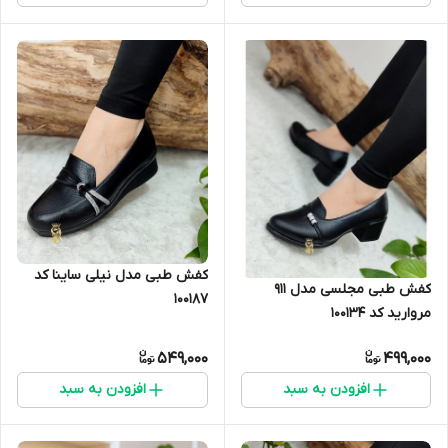
کفش طبی مدل نیلی ساینا کد
کفش طبی مجلسی مدل 911
100187
مروارید کد 100134
549,000
499,000
افزودن به سبد
افزودن به سبد