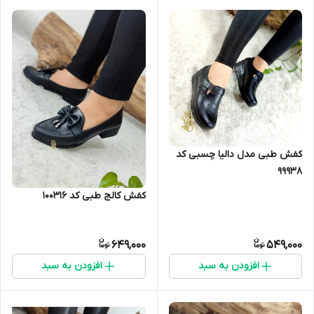
کفش طبی مدل دالیا چسبی کد
99938
کفش کالج طبی کد 100316
649,000
549,000
افزودن به سبد
افزودن به سبد