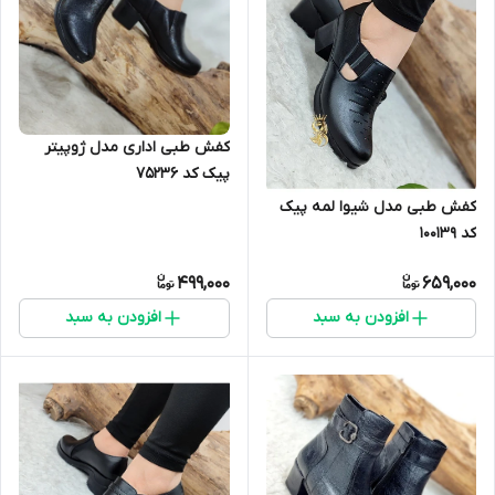
کفش طبی اداری مدل ژوپیتر
پیک کد 75236
کفش طبی مدل شیوا لمه پیک
کد 100139
499,000
659,000
افزودن به سبد
افزودن به سبد