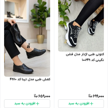
کتونی طبی لژدار مدل فشن
نگینی کد 100249
کفش طبی مدل تینا کد 4970
659,000
699,000
افزودن به سبد
افزودن به سبد