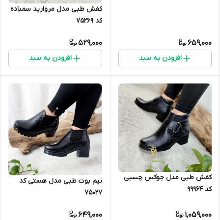
کفش طبی مدل مروارید سمباده
کد 75269
529,000
659,000
افزودن به سبد
افزودن به سبد
کفش طبی مدل جوکس چسبی
نیم بوت طبی مدل هستی کد
کد 99964
75027
649,000
1,059,000