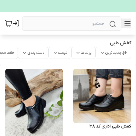
کفش طبی
جدیدترین
برندها
قیمت
دسته‌بندی
فقط محص
کفش طبی اداری کد 38