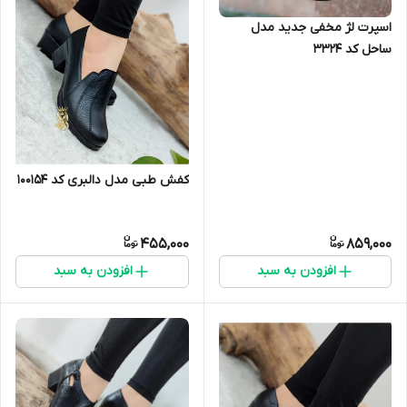
اسپرت لژ مخفی جدید مدل
ساحل کد 3324
کفش طبی مدل دالبری کد 100154
455,000
859,000
افزودن به سبد
افزودن به سبد