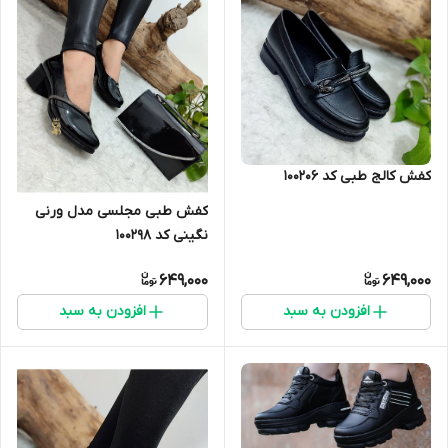
کفش کالج طبی کد 100206
کفش طبی مجلسی مدل ورنی
نگینی کد 100298
649,000
649,000
افزودن به سبد
افزودن به سبد