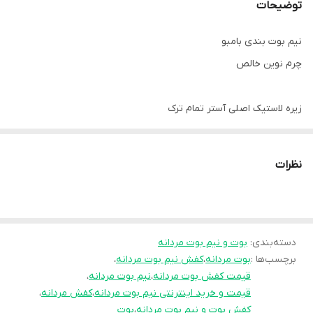
توضیحات
نیم بوت بندی بامبو
چرم نوین خالص
زیره لاستیک اصلی آستر تمام ترک
دور دوخت قابل واکس و شستشو
نظرات
یکسال ضمانت شرکتی 👌
سایز ۴۰ تا ۴۴
دسته‌بندی
:
بوت و نیم بوت مردانه
برچسب‌ها :
بوت مردانه
،
کفش نیم بوت مردانه
،
قیمت : 1/299/000تومان
قیمت کفش بوت مردانه
،
نیم بوت مردانه
،
قیمت و خرید اینترنتی نیم بوت مردانه
،
کفش مردانه
،
کفش بوت و نیم بوت مردانه
،
بوت