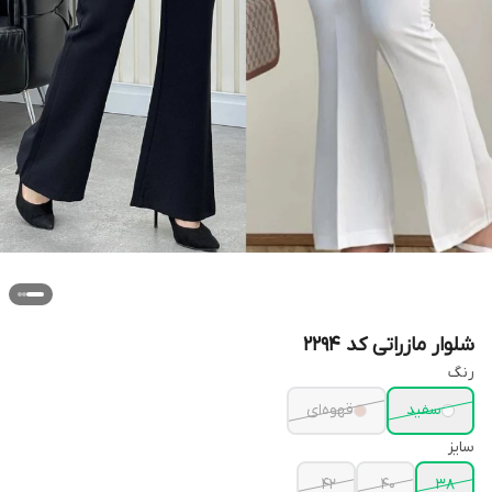
شلوار مازراتی کد ۲۲۹۴
رنگ
سفید
قهوه‌ای
سایز
42
40
38