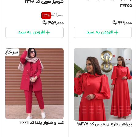
شومیز هوین کد ۲۳۴۸
37255
599,000
23
%
459,000
999,000
افزودن به سبد
افزودن به سبد
کت و شلوار یلدا کد 36611
پیراهن طرح پارمیس کد 98477