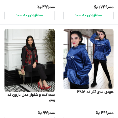
499,000
1,749,000
افزودن به سبد
افزودن به سبد
هودی تدی آذر کد 3859
ست کت و شلوار مدل نارون کد
2271
999,000
499,000