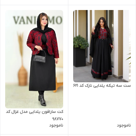
ست سه تیکه یلدایی نارک کد 621
کت سارافون یلدایی مدل غزال کد
98770
ناموجود
ناموجود