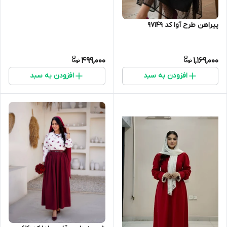
پیراهن طرح آوا کد 97149
499,000
1,169,000
افزودن به سبد
افزودن به سبد