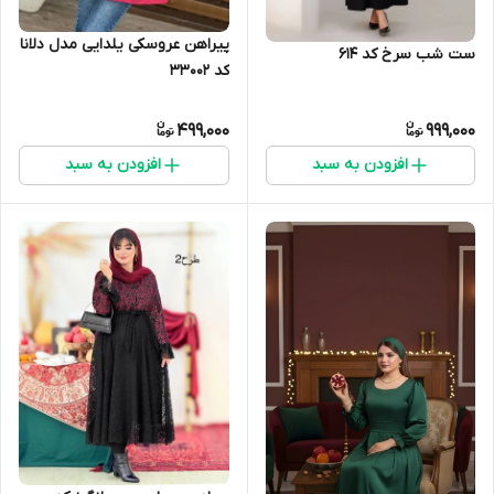
پیراهن عروسکی یلدایی مدل دلانا
ست شب سرخ کد 614
کد 33002
499,000
999,000
افزودن به سبد
افزودن به سبد