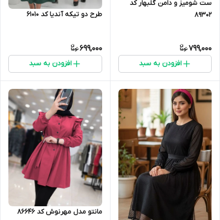
ست شومیز و دامن گلبهار کد
طرح دو تیکه آندیا کد 61010
89302
699,000
799,000
افزودن به سبد
افزودن به سبد
مانتو مدل مهرنوش کد 86646