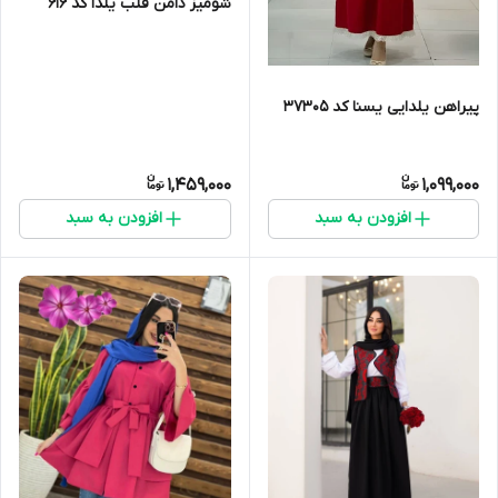
شومیز دامن قلب یلدا کد 616
پیراهن یلدایی یسنا کد 37305
1,459,000
1,099,000
افزودن به سبد
افزودن به سبد