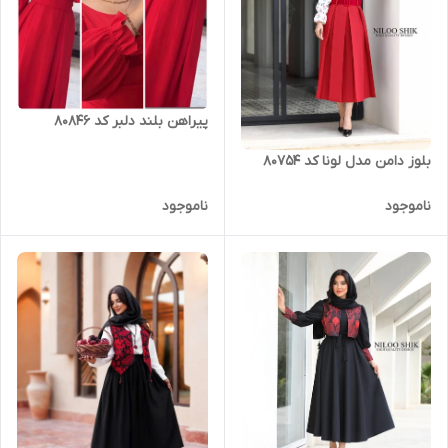
پیراهن بلند دلبر کد 80846
بلوز دامن مدل لونا کد 80754
ناموجود
ناموجود