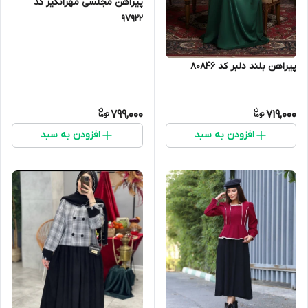
پیراهن مجلسی مهرانگیز کد
97922
پیراهن بلند دلبر کد 80846
799,000
719,000
افزودن به سبد
افزودن به سبد