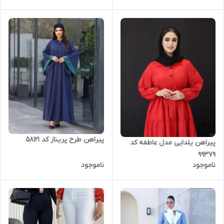
پیراهن طرح پریناز کد 58121
پیراهن یلدایی مدل عاطفه کد
99379
ناموجود
ناموجود