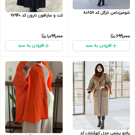
شومیزدامن نارگل کد 80659
کت و سارافون نارون کد 97940
1,099,000
699,000
افزودن به سبد
افزودن به سبد
پالتو پشمی مدل کهکشان کد