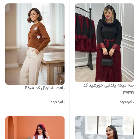
سه تیکه یلدایی خورشید کد
بافت بابانوئل کد 4808
37321
ناموجود
ناموجود