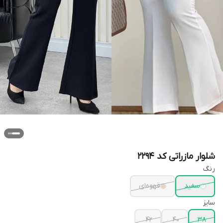
شلوار مازراتی کد ۲۲۹۴
رنگ
سفید
قهوه‌ای
سایز
42
40
38