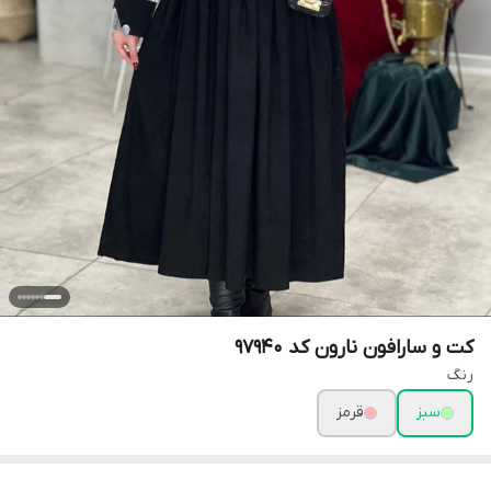
کت و سارافون نارون کد 97940
رنگ
سبز
قرمز