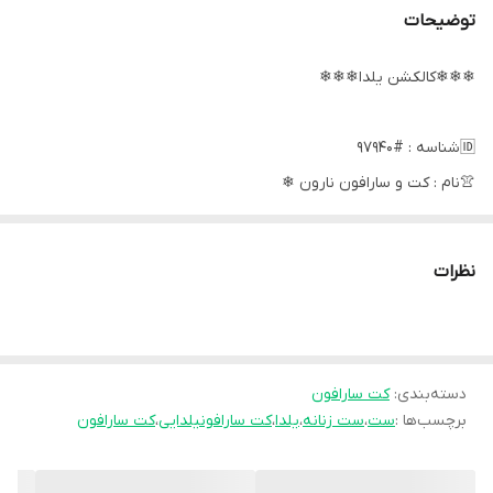
توضیحات
❄❄❄کالکشن یلدا❄❄❄
🆔شناسه : #97940
👚نام : کت و سارافون نارون ❄
🧶جنس : کبریتی ریز و ریما❄
🧵رنگ بندی : زرشکی, سبز,مشکی, قرمز❄
نظرات
👭سایز ها : فری سایز تا46❄
💰💳قیمت : 1,099,000 تومان❄
قد سارافون 125
دسته‌بندی
:
کت سارافون
برچسب‌ها :
ست
،
ست زنانه
،
یلدا
،
کت سارافونیلدایی
،
کت سارافون
دور سینه 108
قدکت50