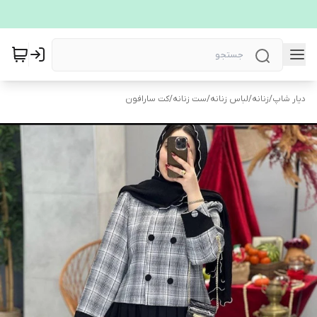
دیار شاپ
/
زنانه
/
لباس زنانه
/
ست زنانه
/
کت سارافون