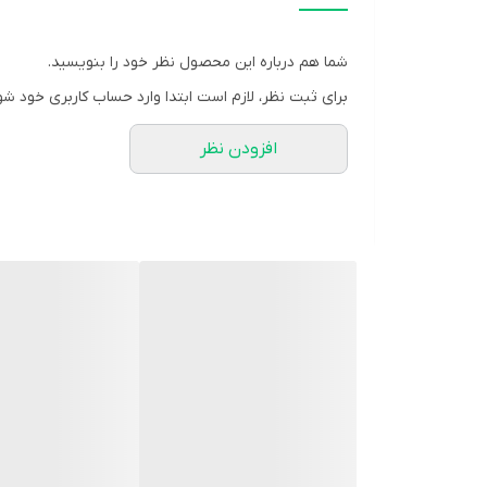
💵 قیمت : 599,000 تومان
✅پاشنه دلتا ترک ، فوق العاده سبک
شما هم درباره این محصول نظر خود را بنویسید.
✅پاخور عالی ، قالب استاندارد
برای ثبت نظر، لازم است ابتدا وارد حساب کاربری خود شو
✅کیفیت کار فوق العاده بالا ، قیمت استثنائی
افزودن نظر
✅ارسال فوری مثل جت