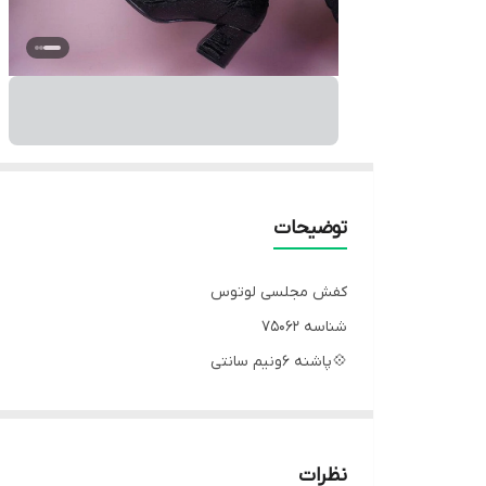
توضیحات
کفش مجلسی لوتوس
شناسه 75062
💠پاشنه 6ونیم سانتی
💠جنس : رویه چرم بیاله خارجی،ورنی درجه ۱
💠 رنگ بندی : لوتوس -
💱 سایز ها : 37 - 38 - 39 - 40 - 41 -
نظرات