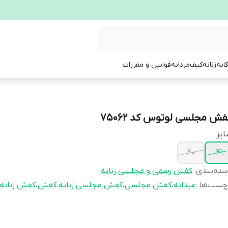
انه
زنانه
کیف
مردانه
قوانین و مقررات
فش مجلسی لوتوس کد 75062
یز
40
41
ته‌بندی
:
کفش رسمی و مجلسی زنانه
چسب‌ها :
عیدانه
،
کفش مجلسی
،
کفش مجلسی زنانه
،
کفش
،
کفش زنانه