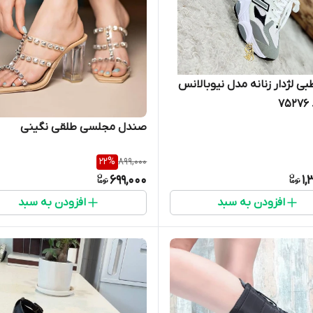
بی لژدار زنانه مدل نیوبالانس
صندل مجلسی طلقی نگینی
22
%
899,000
699,000
1,
افزودن به سبد
افزودن به سبد