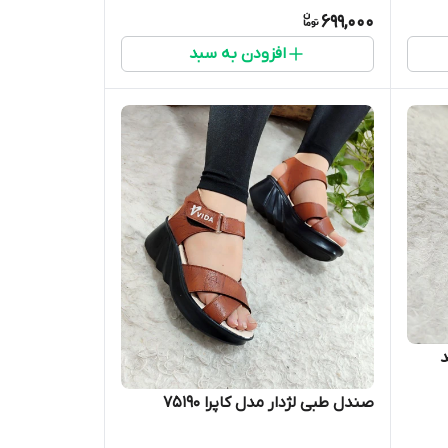
699,000
افزودن به سبد
صندل طبی لژدار مدل کاپرا 75190