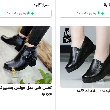
499,000
افزودن به سبد
افزودن به سبد
کفش طبی مدل جوکس چسبی کد
ندی زنانه کد 8092
99964