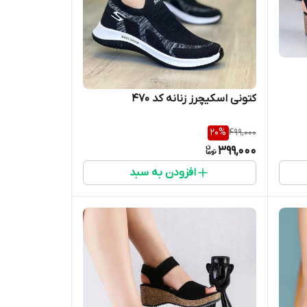
کتونی اسکیچرز زنانه کد 470
20
%
499,000
399,000
افزودن به سبد