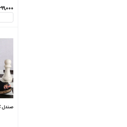
699,000
صندل کنف