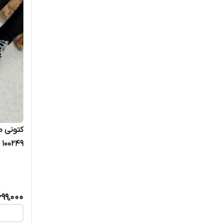
کتونی ط
100249
699,000