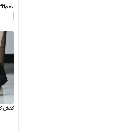
699,000
کفش کارم