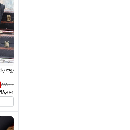
بوت پشت 
898,000
98,000