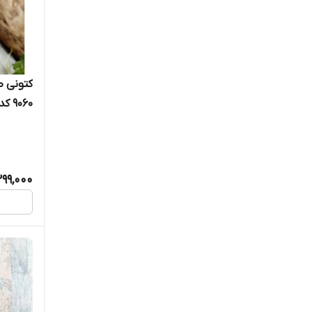
کتونی ط
9060 کد 75276
399,000