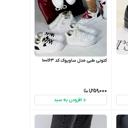
کتونی طبی مدل ساویوک کد 100163
1,259,000
افزودن به سبد