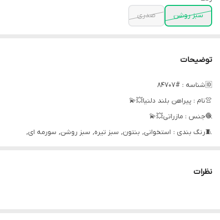
سبز روشن
صدری
توضیحات
🆔شناسه : #84707
👚نام : پیراهن بلند دلنیا💥💫
🧶جنس : مازراتی💥💫
🧵رنگ بندی : استخوانی, بنتون, سبز تیره, سبز روشن, سورمه ای,
شتری, صدری, طوسی, کرمی, مشکی💥💫
👭سایز ها : فری سایز تا46💥💫
نظرات
💰💳قیمت : 699,000 تومان💥💫