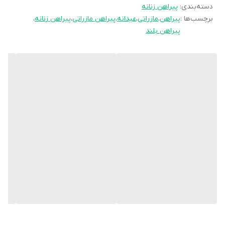
⚡️قد حدود 130
دسته‌بندی
:
پیراهن زنانه
برچسب‌ها :
پیراهن
،
مازراتی
،
عیدانه
،
پیراهن مازراتی
،
پیراهن زنانه
،
⚡️قد آستین 56
پیراهن بلند
⚡️دور سینه 106
⚡️داراب کمر بند
⚡️دکمه کاربردی
✅ارسال فوری