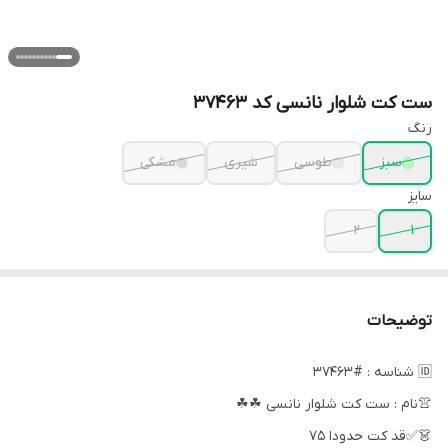
ست کت شلوار نانسی کد 37463
رنگ
سبز
طوسی
شیری
مشکی
سایز
2
1
توضیحات
🆔 شناسه : #37463
👚نام : ست کت شلوار نانسی ☘☘
👗✅قد کت حدودا 75