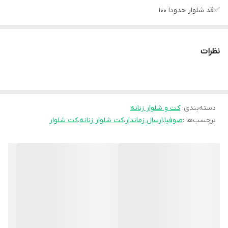
✅قد شلوار حدودا 100
سایز یک فری 38 تا 42
سایز دو فری 44 تا 48
نظرات
❌جیب کاربردی نیست❌
🧵جنس : صوفیا گِرم بالا 🤌🤌
🖌 رنگ بندی : سبز - شیری - طوسی - مشکی -
⚜️ سایز ها : 1 - 2 -
دسته‌بندی
:
کت و شلوار زنانه
برچسب‌ها :
صوفیا
،
ارسال زماندار
،
کت شلوار زنانه
،
کت شلوار
💰 قیمت : 1,159,000 تومان