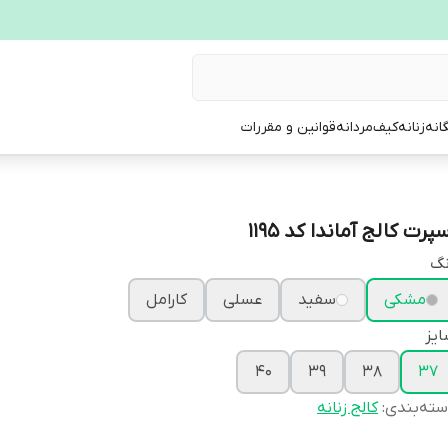
انه
زنانه
کیف
مردانه
قوانین و مقررات
پرت کالج آماندا کد 1195
نگ
مشکی
سفید
عسلی
کارامل
یز
40
39
38
37
ته‌بندی
:
کالج زنانه