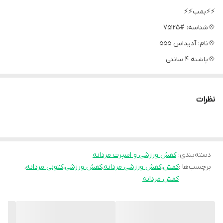
⚡⚡بمب⚡⚡
💠شناسه: #75125
💠نام: آدیداس 555
💠پاشنه 4 سانتی
💠زیره پیو ، فوق العاده سبک ، پاخور عالی
💠کف دوخت اشتروبل ، قالب استاندارد
نظرات
💠جنس: رویه فوم و پارچه
💠رنگ بندی: سفید - طوسی - مشکی
💱سایز ها: 41 - 42 - 43 - 44
💲قیمت : 899,000 تومان
دسته‌بندی
:
کفش ورزشی و اسپرت مردانه
برچسب‌ها :
کفش
،
کفش ورزشی مردانه
،
کفش ورزشی
،
کتونی مردانه
،
کفش مردانه