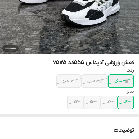
کفش ورزشی آدیداس 555کد 75125
رنگ
مشکی
طوسی
سفید
سایز
44
43
42
41
توضیحات