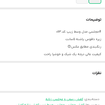
توضیحات
#مجلسی مدل وسط زیپ .کد.0113
زیره دافوس پاشنه 5سانت
رنگبندی مطابق عکس😍
کیفیت عالی درجه یک شیک و خوشپا راحت
Size —37&40
💲قیمت: 599,000 تومان
نظرات
دسته‌بندی
:
کفش رسمی و مجلسی زنانه
برچسب‌ها :
کفش مجلسی
،
مجلسی وسط زیپ
،
کفش زنانه
،
کفش
،