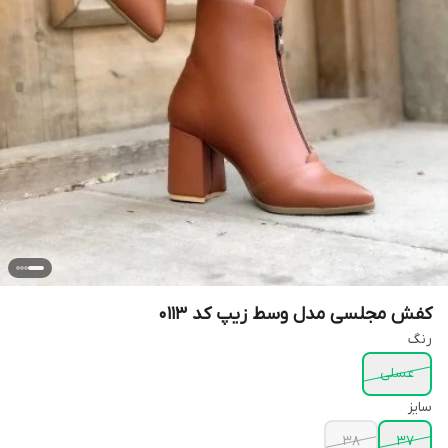
کفش مجلسی مدل وسط زیپ کد 0113
رنگ
عسلی
سایز
38
37