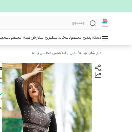
دسته‌بندی محصولات
خانه
پیگیری سفارش
همه محصولات
بچگ
دیار شاپ
/
زنانه
/
لباس زنانه
/
لباس مجلسی زنانه
م
سا
دس
بر