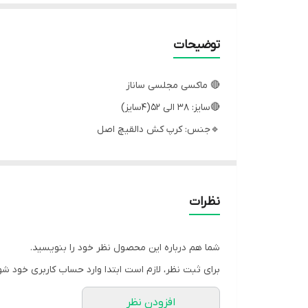
توضیحات
🔴 ماکسی مجلسی ساناز
🔴سایز: 38 الی 52(4سایز)
🔹جنس: کرپ کش دالقیچ اصل
💢سایز4: 4۶.۴۸
💢سایز5: ۵۰.۵۲
سایز6: ۵۴.۵۶
نظرات
تکرنگ مشکی
قد ماکسی 150
شما هم درباره این محصول نظر خود را بنویسید.
💲قیمت: 1,999,000 تومان
برای ثبت نظر، لازم است ابتدا وارد حساب کاربری خود شو
افزودن نظر