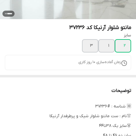
مانتو شلوار آرنیکا کد 37236
سایز
3
1
2
زمان آماده‌سازی
10
روز کاری
توضیحات
🆔 شناسه : #37236
👚نام : ست مانتو شلوار شیک و پرطرفدار آرنیکا
👗سایز یک ۳۸تا۴۴
سایز دو ۴۶ تا ۴۸