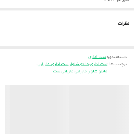
سایز سه ۵۰ تا ۵۲
نظرات
✅قد ۹۵
✅قد شلوار ۱۰۲
✅جیب کاربردی
دسته‌بندی
:
ست اداری
✅شلوار زیپ و دکمه و کش
برچسب‌ها :
ست اداری
،
مانتو شلوار
،
ست اداری مازراتی
،
✅یقه و سه جاف لایی خور
مانتو شلوار مازراتی
،
مازراتی
،
ست
🧵جنس : مازراتی نخ توئیست اعلا و درجه یک👌
🖌 رنگ بندی : مشکی -
⚜️ سایز ها : 1 - 2 - 3 -
💰 قیمت : 1,659,000