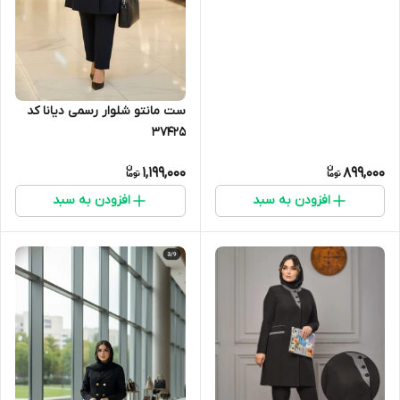
ست مانتو شلوار رسمی دیانا کد
37425
1,199,000
899,000
افزودن به سبد
افزودن به سبد