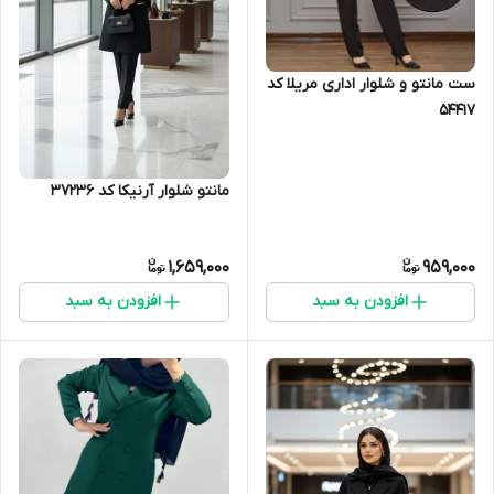
ست مانتو و شلوار اداری مریلا کد
54417
مانتو شلوار آرنیکا کد 37236
1,659,000
959,000
افزودن به سبد
افزودن به سبد