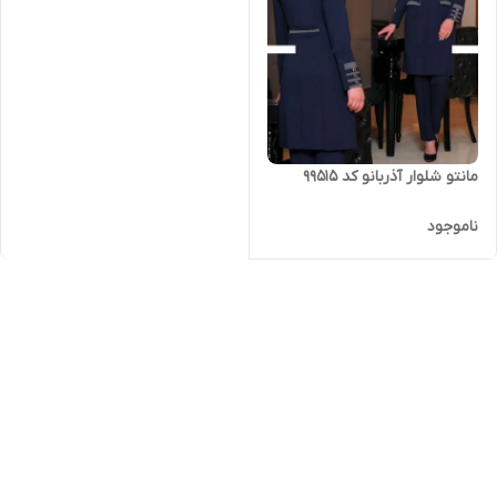
مانتو شلوار آذربانو کد 99515
ناموجود