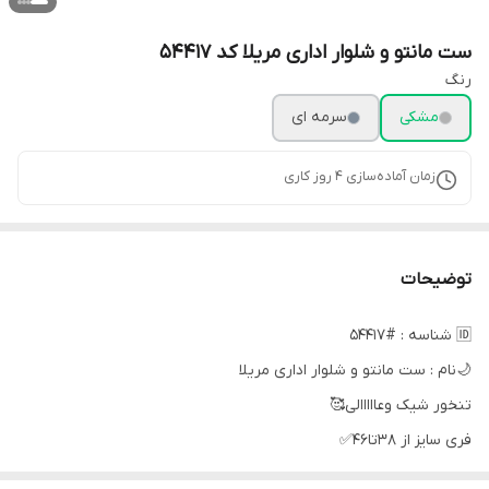
ست مانتو و شلوار اداری مریلا کد 54417
رنگ
مشکی
سرمه ای
زمان آماده‌سازی
4
روز کاری
توضیحات
🆔 شناسه : #54417
🌙نام : ست مانتو و شلوار اداری مریلا
تنخور شیک و‌عااااالی🥰
فری سایز از ۳۸تا۴۶✅
مشخصات مانتو:قد۹۰،دورسینه۱۱۰،آستین از سرشانه۵۶،دکمه ها