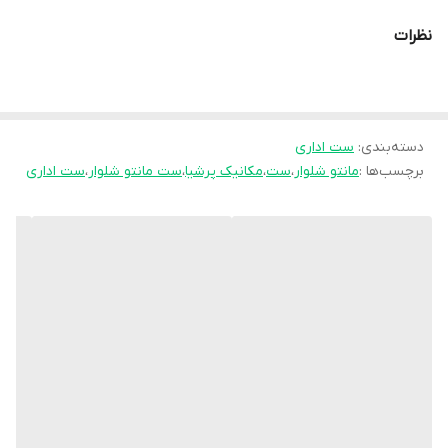
کاربردی،جیبها کاربردی✅
نظرات
مشخصات شلوار:قد۹۶،دورران۶۰،دوردمپا۴۰،پشت کمرکش جهت تنظیم
سایز✅
🌙جنس : مکانیک پرشین پرومکس درجه یک
دسته‌بندی
:
ست اداری
🌙رنگ بندی : مشکی - سورمه‌ای -
برچسب‌ها :
مانتو شلوار
،
ست
،
مکانیک پرشیا
،
ست مانتو شلوار
،
ست اداری
🌙قیمت : 959,000 تومان