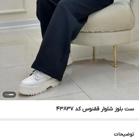
ست بلوز شلوار ققنوس کد 43837
توضیحات