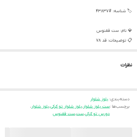
🏷 شناسه: #43837
💎 نام: ست ققنوس
📋 توضیحات: قد 78
دورسینه 124
استین از کنار یقه 83
نظرات
بازو 44
شلوار 100
ران 70
دسته‌بندی
:
بلوز شلوار
برچسب‌ها :
ست بلوز شلوار
،
بلوز شلوار تو کرکی
،
بلوز شلوار
،
تو کرکی ضخیم و درجه1
دورس تو کرکی
،
ست
،
ست ققنوس
💎 جنس: دورس تو کرکی