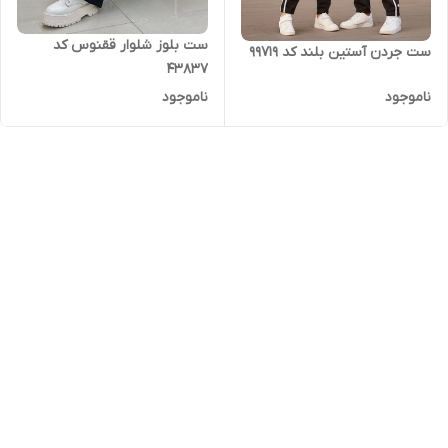
ست بلوز شلوار ققنوس کد
ست جردن آستین بلند کد 99719
43837
ناموجود
ناموجود