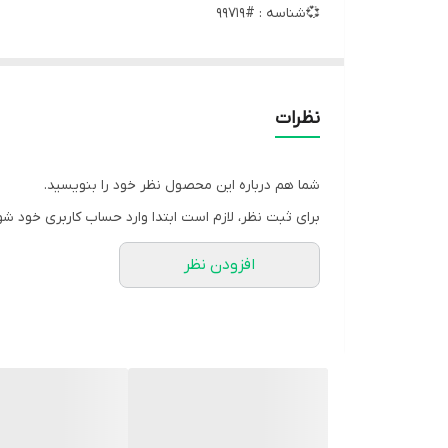
💞شناسه : #99719
💞نام : ست جردن آستین بلند
💞جنس : اسپان با کیفیت
💞رنگ بندی : مشکی
نظرات
💞سایز ها : فری 36/46
💞قیمت : 499,000 تومان
شما هم درباره این محصول نظر خود را بنویسید.
برای ثبت نظر، لازم است ابتدا وارد حساب کاربری خود شو
☑️قد بلوز 69/70 سانت حدودا
افزودن نظر
☑️قد شلوار 100 سانت حدودا
☑️دور سینه 108 سانت حدودا
☑️قد آستین 58 سانت حدودا
🌟استفاده هم برای مردانه و هم برای زنانه