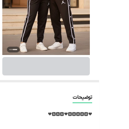
توضیحات
❤️🅰️🅰️🅰️❤️🅰️🅰️🅰️🅰️🅰️❤️