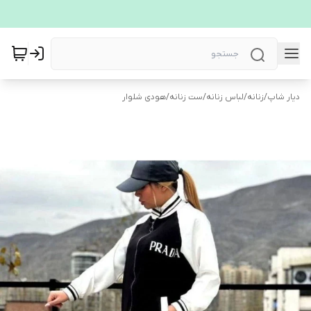
دیار شاپ
/
زنانه
/
لباس زنانه
/
ست زنانه
/
هودی شلوار