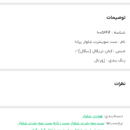
توضیحات
شناسه : #100564
نام : ست سویشرت شلوار پرادا
جنس : کتان تریگال (بنگال)✅️
رنگ بندی : ژورنال
سایز ها : فری ۳۶تا۴۶
قیمت : 859,000 تومان
نظرات
قد سویشرت ۷۷✅️قد شلوار ۱۰۰✅️دورسینه ۱۱۰✅️ قد آستین از یقه ۷۶✅️دور
بازو ۴۶✅️ شلوار کمر کش✅️شلوار ۲ جیب کاربردی دارد✅️ پاین هر پاچه
دسته‌بندی
:
هودی شلوار
شلوار یک سمت ۱۲ سانت چاک دارد✅️ سویشرت چلو زیپ دو جیب
برچسب‌ها :
ست
،
سویشرت شلوار
،
ست زنانه
،
ست سویشرت شلوار
،
کاربردی✅️ پشت لباس هم مطابق ژورنال چاپ PRADA دارد✅️