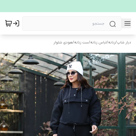
دیار شاپ
/
زنانه
/
لباس زنانه
/
ست زنانه
/
هودی شلوار