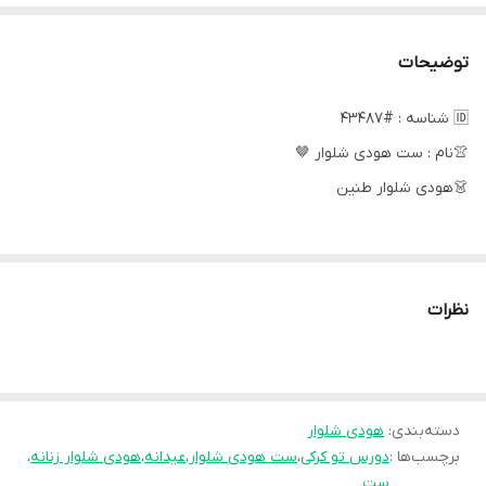
توضیحات
🆔 شناسه : #43487
👚نام : ست هودی شلوار 🤎
👗هودی شلوار طنین
جنس پارچه دورس
داخل کرکی
نظرات
گرم با لطافت بالا😍
دسته‌بندی
:
فری سایز مناسب 36 تا 48
هودی شلوار
برچسب‌ها :
دورس تو کرکی
،
ست هودی شلوار
،
عیدانه
،
هودی شلوار زنانه
،
ست