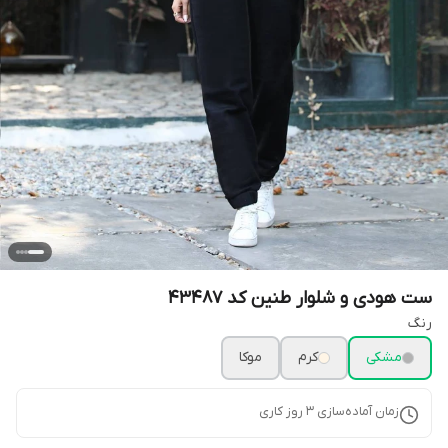
ست هودی و شلوار طنین کد 43487
رنگ
مشکی
کرم
موکا
زمان آماده‌سازی
3
روز کاری