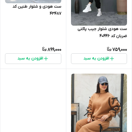
ست هودی و شلوار طنین کد
43487
ست هودی شلوار جیب پاکتی
ضربان کد 40446
899,000
759,000
افزودن به سبد
افزودن به سبد