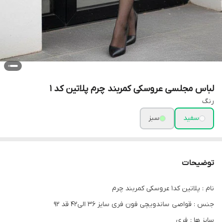
لباس مجلسی عروسکی کمربند چرم پلاتین کد 1
رنگ
سفید
سبز
توضیحات
نام : پلاتین کد1 عروسکی کمربند چرم
جنس : قواصی ساندویچی فون فری سایز 36 الی42 قد 92
سایز ها : فری