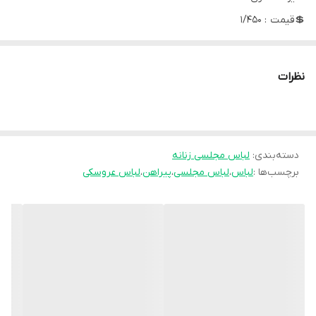
💲قیمت : 1/450
موجودی رنگ سفید، سبز
نظرات
دسته‌بندی
:
لباس مجلسی زنانه
برچسب‌ها :
لباس
،
لباس مجلسی
،
پیراهن
،
لباس عروسکی