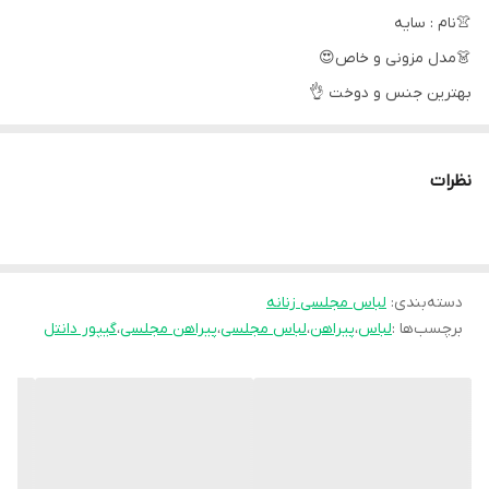
👚نام : سایه
👗مدل مزونی و خاص😍
بهترین جنس و دوخت 👌
🌹قد حدود 155
🌹کاپدار
نظرات
🌹سایزبندی 40 تا 52
سایز1(40٫42)سایز2(44)سایز3(46)سایز4(48)سایز5(50٫52)
🌹سنگدوزی با دست
دسته‌بندی
:
لباس مجلسی زنانه
🧵جنس : گیپور دانتل و سنگدوزی
برچسب‌ها :
لباس
،
پیراهن
،
لباس مجلسی
،
پیراهن مجلسی
،
گیپور دانتل
🖌 رنگ بندی : مشکی - سبز - سورمه ای -
⚜️ سایز ها : 1 - 2 - 3 - 4 - 5 -
💰 قیمت ,5,449,000