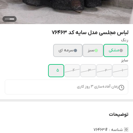
لباس مجلسی مدل سایه کد 76463
رنگ
مشکی
سبز
سرمه ای
سایز
5
4
3
2
1
زمان آماده‌سازی
3
روز کاری
توضیحات
🆔 شناسه : #76463