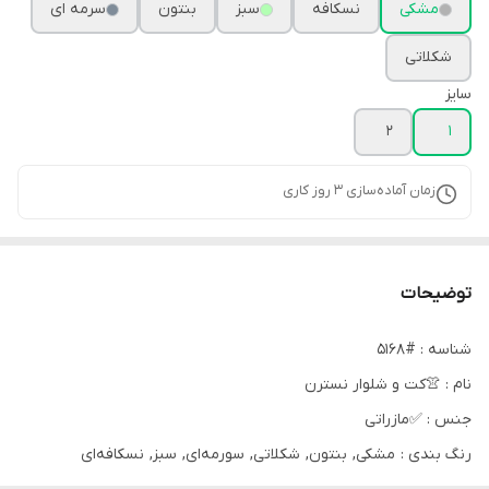
مشکی
نسکافه
سبز
بنتون
سرمه ای
شکلاتی
سایز
2
1
زمان آماده‌سازی
3
روز کاری
توضیحات
شناسه : #5168
نام : 👚کت و شلوار نسترن
جنس : ✅مازراتی
رنگ بندی : مشکی, بنتون, شکلاتی, سورمه‌ای, سبز, نسکافه‌ای