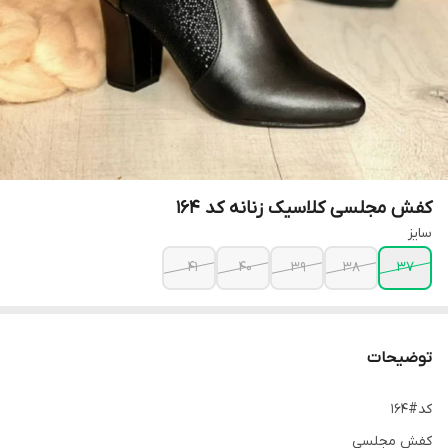
کفش مجلسی کلاسیک زنانه کد ۱۶۴
سایز
41
40
39
38
37
توضیحات
کد#164
کفش مجلسی