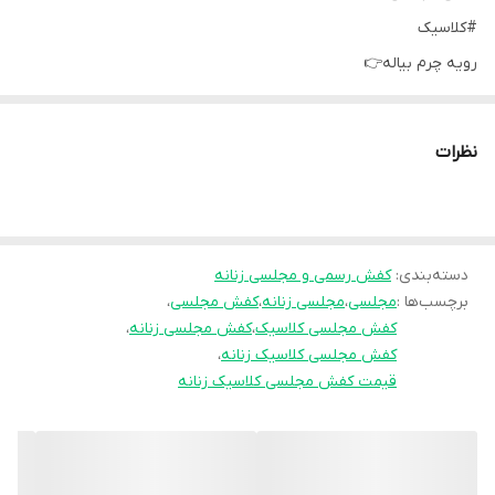
#کلاسیک
رویه چرم بیاله👉
پاشنه ۷ سانت👉
کیفیت عالی👉
نظرات
size37ta41✅
قیمت:519 تومان
#کفش_تبریز 😍
دسته‌بندی
:
کفش رسمی و مجلسی زنانه
برچسب‌ها :
مجلسی
،
مجلسی زنانه
،
کفش مجلسی
،
کفش مجلسی کلاسیک
،
کفش مجلسی زنانه
،
کفش مجلسی کلاسیک زنانه
،
قیمت کفش مجلسی کلاسیک زنانه