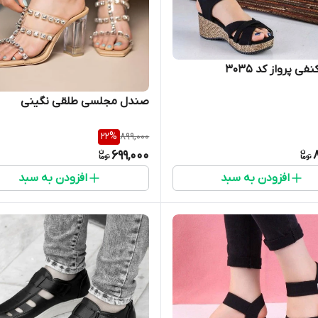
ی پرواز کد ۳۰۳۵
صندل مجلسی طلقی نگینی
22
%
899,000
699,000
افزودن به سبد
افزودن به سبد