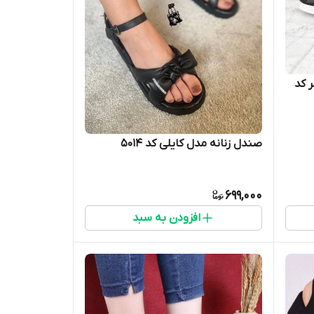
 کد
صندل زنانه مدل کایلی کد 5014
699,000
افزودن به سبد