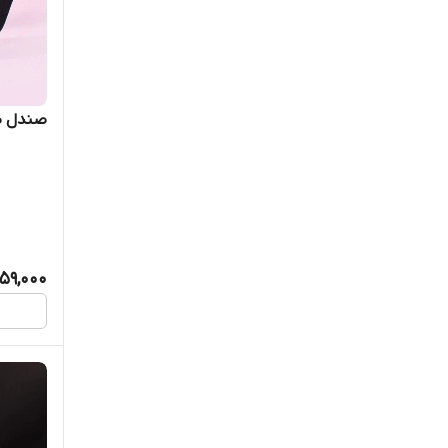
صندل طب
,159,000