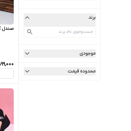
برند
صندل کنف
موجودی
899,000
محدوده قیمت