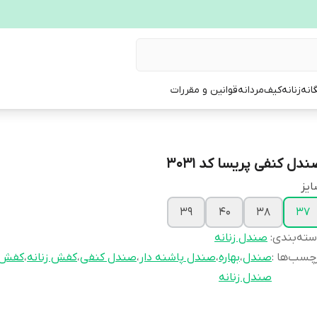
انه
زنانه
کیف
مردانه
قوانین و مقررات
دل کنفی پریسا کد ۳۰۳۱
یز
39
40
38
37
ته‌بندی
:
صندل زنانه
چسب‌ها :
صندل
،
بهاره
،
صندل پاشنه دار
،
صندل کنفی
،
کفش زنانه
،
کفش
صندل زنانه