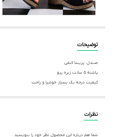
توضیحات
صندل. پریسا کنفی
پاشنه 5 سانت زیره پیو
کیفیت درجه یک بسیار خوشپا و راحت
سایزبندی فول
Size__ 37t40
💲قیمت: 459,000 تومان
نظرات
شما هم درباره این محصول نظر خود را بنویسید.