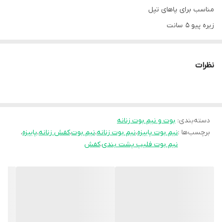
مناسب برای پاهای تپل
زیره پیو 5 سانت
کف بندی طبی
داخل استر و کرک
نظرات
ضد اب شیک و راحت با ضمانت
…………………………………………..
🎨رنگبندی:
دسته‌بندی
:
بوت و نیم بوت زنانه
برچسب‌ها :
نیم بوت پاییزه
،
نیم بوت زنانه
،
نیم بوت
،
کفش زنانه
،
پاییزه
،
📏سایز👇
نیم بوت فلیپ پشت بندی
،
کفش
📍37📍38📍39📍40📍
……………………………………………
💰قیمت با احترام : 799000 تومان
……………………………………………
ارسال با تیپاکس😍😍😍