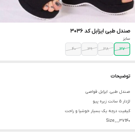
صندل طبی ایزابل کد ۳۰۳۶
سایز
40
39
38
37
توضیحات
صندل طبی. ایزابل قواصی
لژدار 5 سانت زیره پیو
کیفیت درجه یک بسیار خوشپا و راحت
Size__37t40
💲قیمت: 459,000 تومان