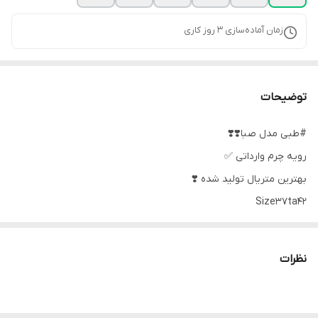
زمان آماده‌سازی
3
روز کاری
توضیحات
#طبی مدل صبا❣️❣️
رویه چرم وارداتی ✅️
بهترین متریال تولید شده ❣️
Size37ta42
زیره پیو طبی ✅️
نظرات
کفی داخل ماساژور طبی 💯💯
پد مخصوص خارپاشنه✅️
دوردوخت ✅️