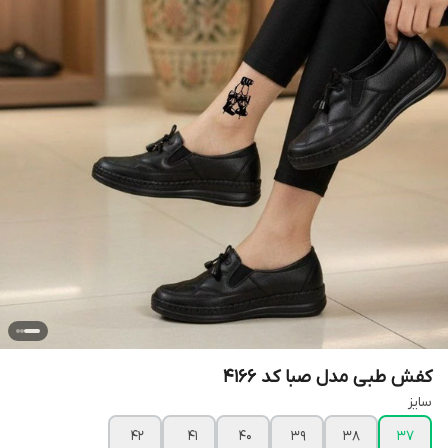
کفش طبی مدل صبا کد ۴۱۶۶
سایز
42
41
40
39
38
37