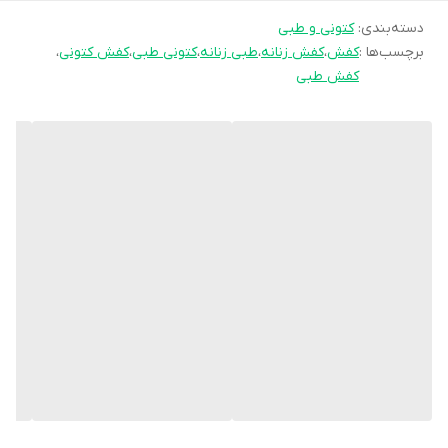
دسته‌بندی
:
کیفیت عالی تضمینی 💯
کتونی و طبی
برچسب‌ها :
کفش
،
کفش زنانه
،
طبی زنانه
،
کتونی طبی
،
کفش کتونی
،
💲قیمت: 699,000 تومان
کفش طبی