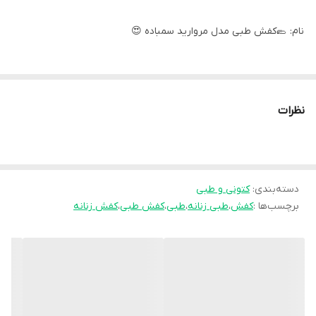
نام: 🥿کفش طبی مدل مروارید سمباده 😍
✅ کیفیت عالی 👌🏼
✔️جنس چرم فلوتر درجه یک
نظرات
✔️جنس زیره pu طبی
✔️ سبک و راحت پا
✔️پاشنه دو سانت
دسته‌بندی
:
✔️ رنگبندی: مشکی
کتونی و طبی
برچسب‌ها :
کفش
،
طبی زنانه
،
طبی
،
کفش طبی
،
کفش زنانه
⚜️ سایز ها: 37 - 38 - 39 - 40
💰 قیمت :529,000
❌محصول با دوربین موبایل عکسبرداری شده و مطابق تصاویر ارسال
میشه❌