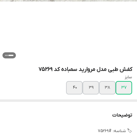
کفش طبی مدل مروارید سمباده کد 75269
سایز
40
39
38
37
توضیحات
🏷 شناسه: #75269